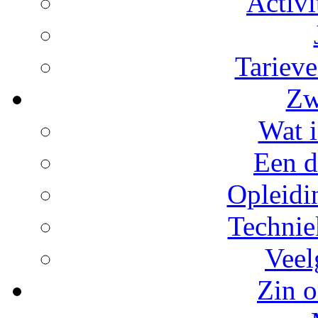
Activi
Tarieve
Zw
Wat i
Een d
Opleidi
Technie
Veel
Zin o