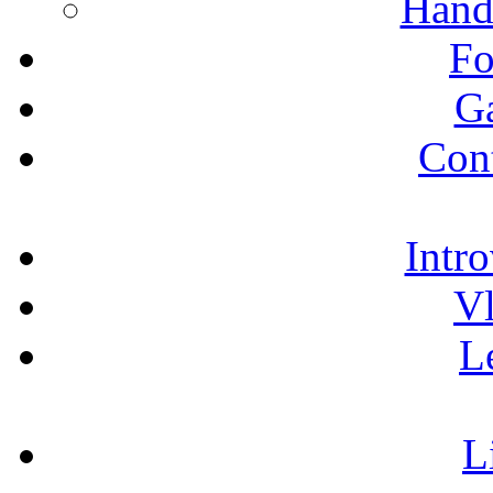
Hand
Fo
Ga
Cont
Intro
Vl
L
L