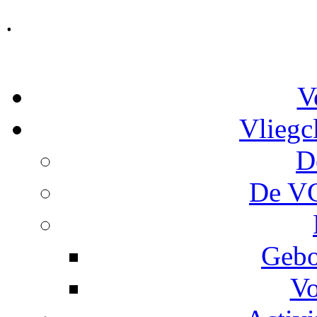
.
V
Vliegc
D
De VC
Gebo
Vo