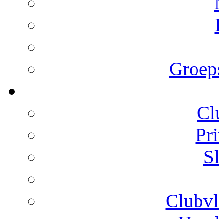
Groeps
Cl
Pr
S
Clubvl