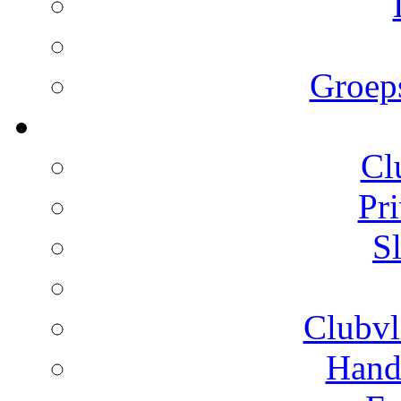
Groeps
Cl
Pr
S
Clubvl
Hand