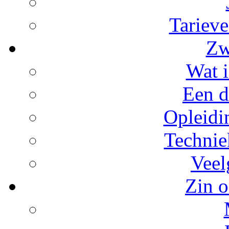
Tarieve
Zw
Wat i
Een d
Opleidi
Technie
Veel
Zin o