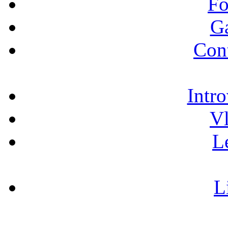
Fo
Ga
Cont
Intro
Vl
L
L