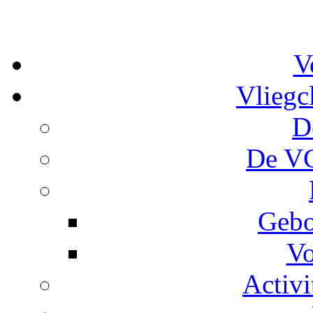
V
Vliegc
D
De VC
Gebo
Vo
Activi